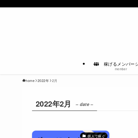
稼げるメンバー
member
home
2022年
2月
2022年2月
– date –
個人で稼ぐ