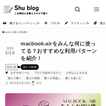
稼げるメンバーシップ
ブログ
ライティング
個人
home
個人の知識
macbook-airをみんな何に使っ
2025
てる？おすすめな利用パターン
5/19
を紹介！
広告
個人の知識
おすすめツール
ブログを始めてみたい
人生なんとかなる
個人で稼ぐ
個人の知識
書くを収益に
書くを楽しむ
2025年5月19日
shu