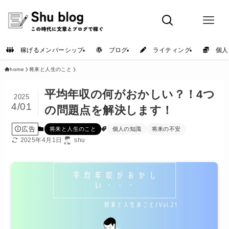
稼げるメンバーシップ
ブログ
ライティング
個人
home
将来と人生のこと
平均年収の何がおかしい？！4つ
2025
4/01
の問題点を解決します！
広告
将来と人生のこと
個人の知識
将来の不安
2025年4月1日
shu