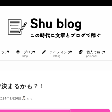
シップ
ブログ
ライティング
個人で稼ぐ
blog
writing
personal
で決まるかも？！
2024年8月26日
shu