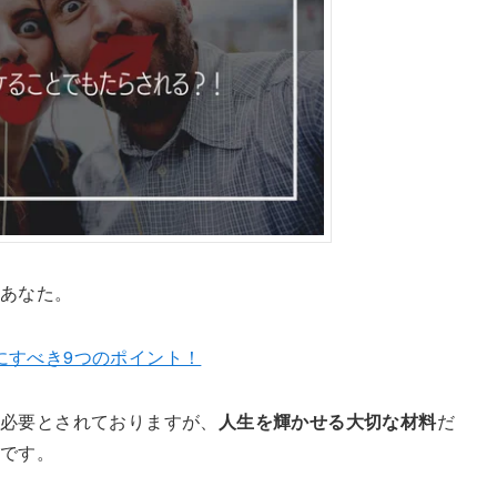
るあなた。
にすべき9つのポイント！
は必要とされておりますが、
人生を輝かせる大切な材料
だ
ずです。