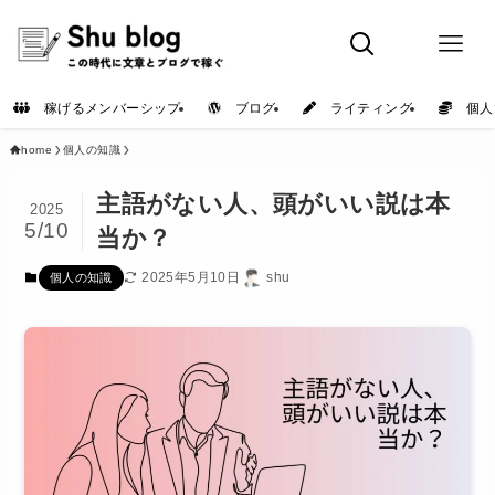
稼げるメンバーシップ
ブログ
ライティング
個人
home
個人の知識
主語がない人、頭がいい説は本
2025
5/10
当か？
2025年5月10日
shu
個人の知識