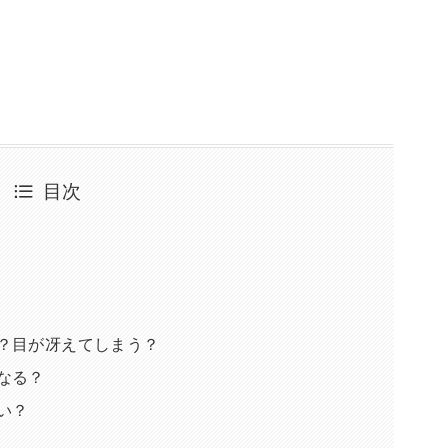
目次
？目が冴えてしまう？
なる？
い？