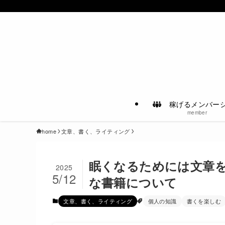
稼げるメンバー
member
home
文章、書く、ライティング
眠くなるためには文章
2025
5/12
な書籍について
文章、書く、ライティング
個人の知識
書くを楽しむ