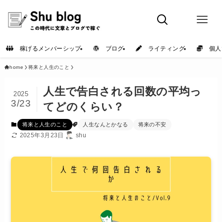
稼げるメンバーシップ
ブログ
ライティング
個人
home
将来と人生のこと
人生で告白される回数の平均っ
2025
3/23
てどのくらい？
将来と人生のこと
人生なんとかなる
将来の不安
2025年3月23日
shu