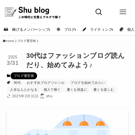
稼げるメンバーシップ
ブログ
ライティング
個人
home
ブログ運営術
30代はファッションブログ読ん
2025
3/31
だり、始めてみよう♪
ブログ運営術
30代
おすすめブログジャンル
ブログを始めてみたい
人生なんとかなる
個人で稼ぐ
書くを収益に
書くを楽しむ
2025年3月31日
shu