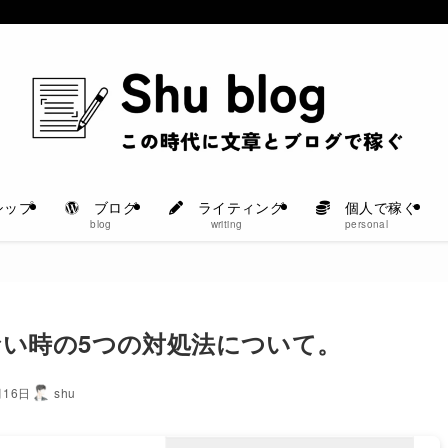
シップ
ブログ
ライティング
個人で稼ぐ
blog
writing
personal
い時の5つの対処法について。
月16日
shu