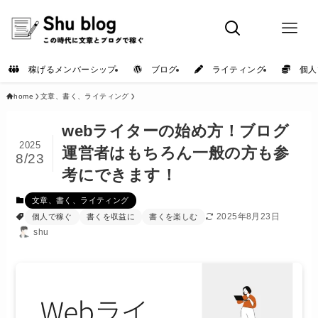
稼げるメンバーシップ
ブログ
ライティング
個人
home
文章、書く、ライティング
webライターの始め方！ブログ
2025
運営者はもちろん一般の方も参
8/23
考にできます！
文章、書く、ライティング
2025年8月23日
個人で稼ぐ
書くを収益に
書くを楽しむ
shu