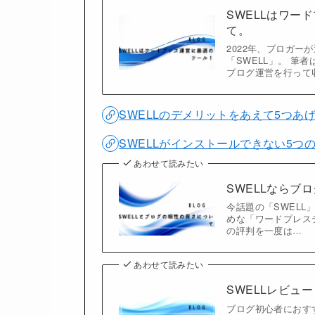
SWELLはワー
て。
2022年、ブロガ
「SWELL」。 筆
ブログ運営を行って
SWELLのデメリットをあえて5つあ
SWELLがインストールできない5つ
あわせて読みたい
SWELLならブ
今話題の「SWEL
めな「ワードプレス
の評判を一度は…
あわせて読みたい
SWELLレビュ
ブログ初心者におす