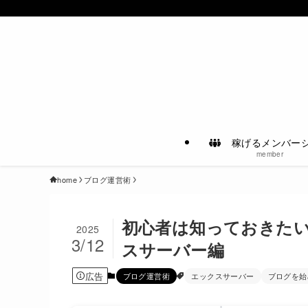
稼げるメンバー
member
home
ブログ運営術
初心者は知っておきた
2025
3/12
スサーバー編
広告
ブログ運営術
エックスサーバー
ブログを始