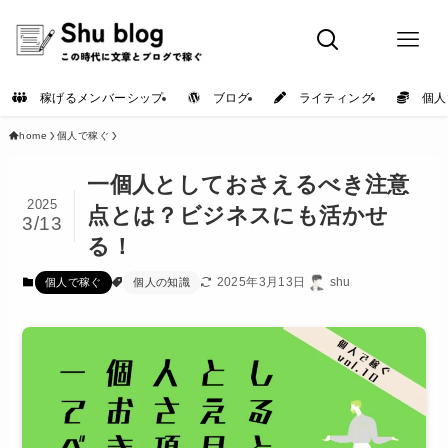
稼げるメンバーシップ
ブログ
ライティング
個人
home
個人で稼ぐ
一個人としておさえるべき注意
2025
点とは？ビジネスにも活かせ
3/13
る！
2025年3月13日
shu
個人で稼ぐ
個人の知識