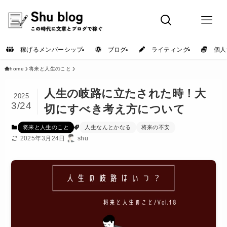
稼げるメンバーシップ
ブログ
ライティング
個人
home
将来と人生のこと
人生の岐路に立たされた時！大
2025
3/24
切にすべき考え方について
将来と人生のこと
人生なんとかなる
将来の不安
2025年3月24日
shu