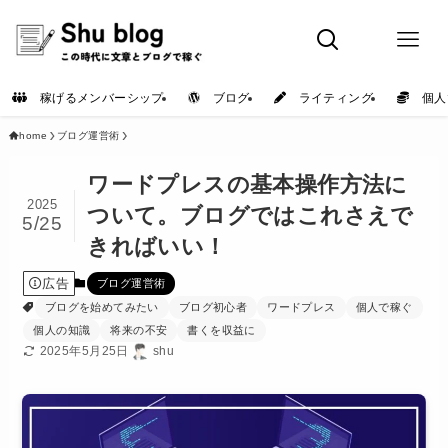
稼げるメンバーシップ
ブログ
ライティング
個人
home
ブログ運営術
ワードプレスの基本操作方法に
2025
ついて。ブログではこれさえで
5/25
きればいい！
広告
ブログ運営術
ブログを始めてみたい
ブログ初心者
ワードプレス
個人で稼ぐ
個人の知識
将来の不安
書くを収益に
2025年5月25日
shu