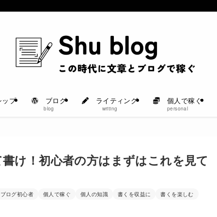
シップ
ブログ
ライティング
個人で稼ぐ
blog
writing
personal
て書け！初心者の方はまずはこれを見て
ブログ初心者
個人で稼ぐ
個人の知識
書くを収益に
書くを楽しむ