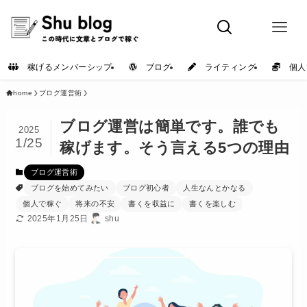
稼げるメンバーシップ
ブログ
ライティング
個人
home
ブログ運営術
ブログ運営は簡単です。誰でも
2025
1/25
稼げます。そう言える5つの理由
ブログ運営術
ブログを始めてみたい
ブログ初心者
人生なんとかなる
個人で稼ぐ
将来の不安
書くを収益に
書くを楽しむ
2025年1月25日
shu