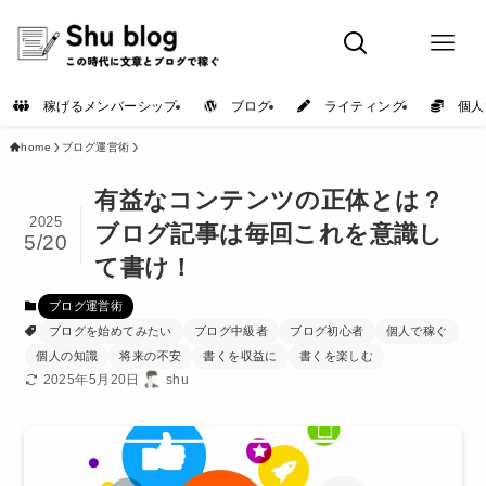
稼げるメンバーシップ
ブログ
ライティング
個人
home
ブログ運営術
有益なコンテンツの正体とは？
2025
ブログ記事は毎回これを意識し
5/20
て書け！
ブログ運営術
ブログを始めてみたい
ブログ中級者
ブログ初心者
個人で稼ぐ
個人の知識
将来の不安
書くを収益に
書くを楽しむ
2025年5月20日
shu