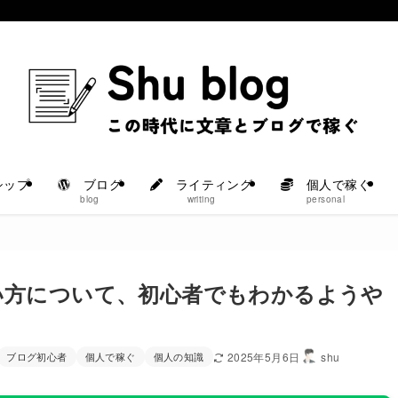
シップ
ブログ
ライティング
個人で稼ぐ
blog
writing
personal
い方について、初心者でもわかるようや
ブログ初心者
個人で稼ぐ
個人の知識
2025年5月6日
shu