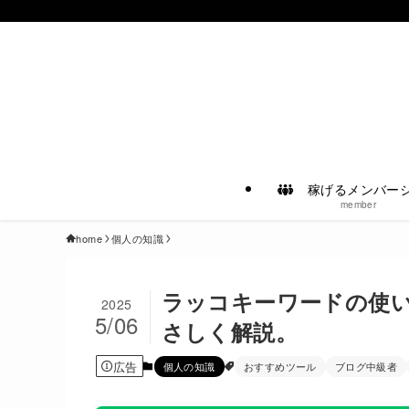
稼げるメンバー
member
home
個人の知識
ラッコキーワードの使
2025
5/06
さしく解説。
広告
個人の知識
おすすめツール
ブログ中級者