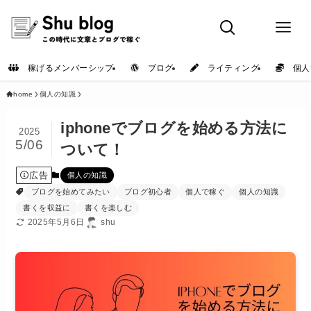
稼げるメンバーシップ
ブログ
ライティング
個人
home
個人の知識
iphoneでブログを始める方法に
2025
5/06
ついて！
広告
個人の知識
ブログを始めてみたい
ブログ初心者
個人で稼ぐ
個人の知識
書くを収益に
書くを楽しむ
2025年5月6日
shu