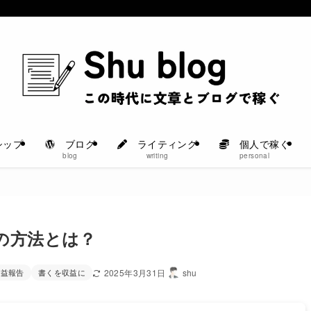
シップ
ブログ
ライティング
個人で稼ぐ
blog
writing
personal
個の方法とは？
収益報告
書くを収益に
2025年3月31日
shu