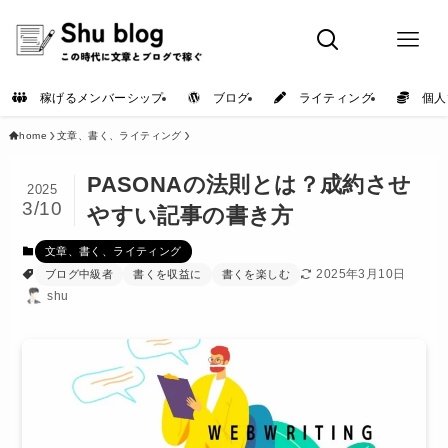
稼げるメンバーシップ
ブログ
ライティング
個人
home
文章、書く、ライティング
PASONAの法則とは？成約させ
2025
3/10
やすい記事の書き方
文章、書く、ライティング
2025年3月10日
ブログ中級者
書くを収益に
書くを楽しむ
shu