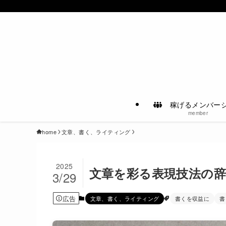
稼げるメンバー
member
home
文章、書く、ライティング
2025
文章を彩る表現技法の
3/29
広告
文章、書く、ライティング
書くを収益に
書