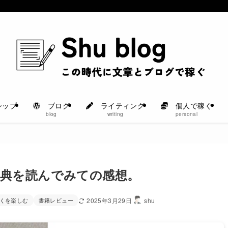
シップ
ブログ
ライティング
個人で稼ぐ
blog
writing
personal
辞典を読んでみての感想。
くを楽しむ
書籍レビュー
2025年3月29日
shu